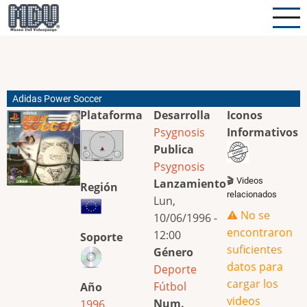
Pasar
al
contenido
principal
Adidas Power Soccer
Plataforma
Desarrolla
Iconos
Psygnosis
Informativos
Publica
Psygnosis
🎬 Videos
Lanzamiento
Región
relacionados
Lun,
⚠️ No se
10/06/1996 -
encontraron
12:00
Soporte
suficientes
Género
datos para
Deporte
cargar los
Fútbol
Año
videos
Num.
1996