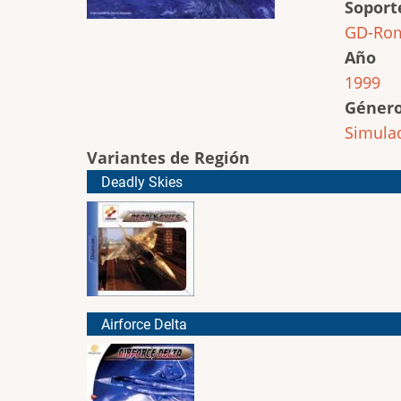
Soport
GD-Ro
Año
1999
Géner
Simula
Variantes de Región
Deadly Skies
Airforce Delta