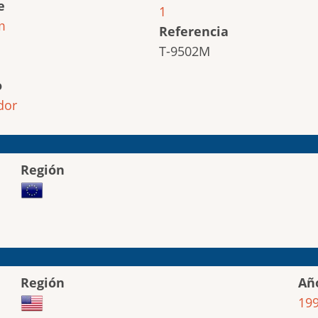
e
1
m
Referencia
T-9502M
o
dor
Región
Región
Añ
19