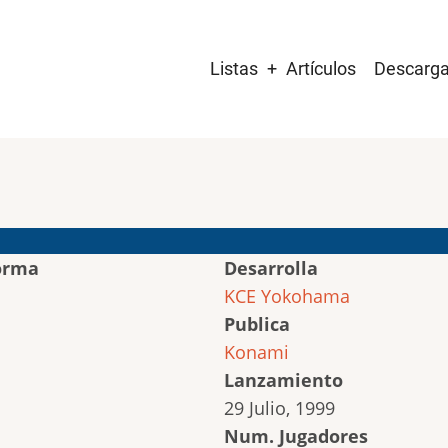
Main
Listas
Artículos
Descarg
navigation
orma
Desarrolla
KCE Yokohama
Publica
Konami
Lanzamiento
29 Julio, 1999
Num. Jugadores