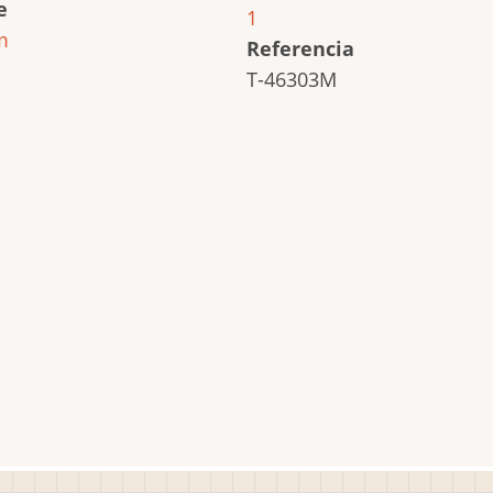
e
1
m
Referencia
T-46303M