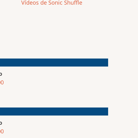
Vídeos de Sonic Shuffle
o
00
o
00