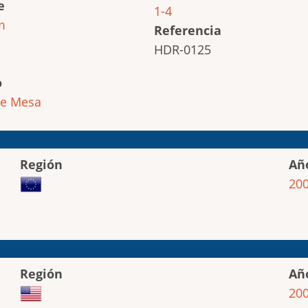
e
1-4
m
Referencia
HDR-0125
o
de Mesa
Región
Añ
20
Región
Añ
20