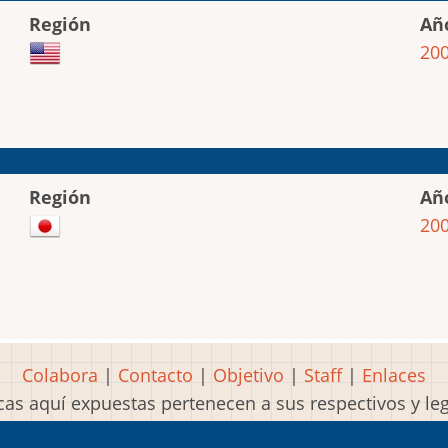
Región
Añ
20
Región
Añ
20
Colabora
|
Contacto
|
Objetivo
|
Staff
|
Enlaces
as aquí expuestas pertenecen a sus respectivos y l
Idea, página, contenidos y diseños creados por
Mart