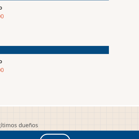
o
00
o
00
egítimos dueños
y