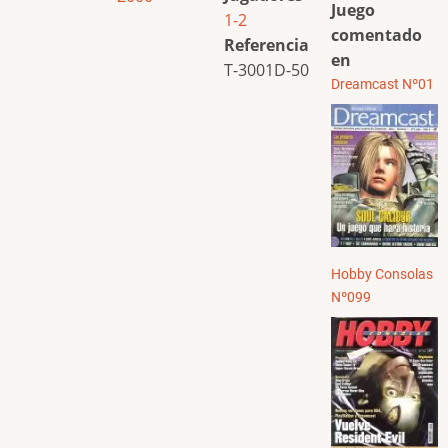
Juego
1-2
comentado
Referencia
en
T-3001D-50
Dreamcast Nº01
Hobby Consolas
Nº099