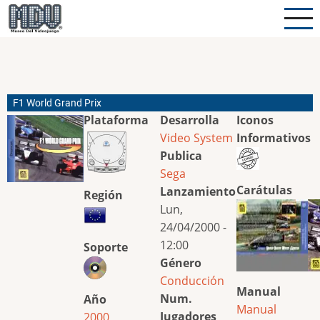
Pasar
al
contenido
principal
F1 World Grand Prix
Plataforma
Desarrolla
Iconos
Video System
Informativos
Publica
Sega
Carátulas
Lanzamiento
Región
Lun,
24/04/2000 -
12:00
Soporte
Género
Conducción
Manual
Num.
Año
Manual
Jugadores
2000