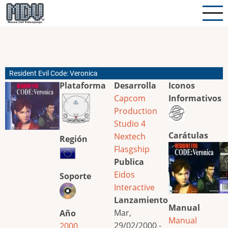
Pasar
al
contenido
principal
Resident Evil Code: Veronica
Plataforma
Desarrolla
Iconos
Capcom
Informativos
Production
Studio 4
Carátulas
Nextech
Región
Flasgship
Publica
Eidos
Soporte
Interactive
Lanzamiento
Manual
Mar,
Año
Manual
29/02/2000 -
2000