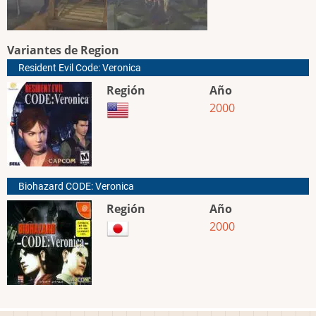
Variantes de Region
Resident Evil Code: Veronica
Región
Año
2000
Biohazard CODE: Veronica
Región
Año
2000