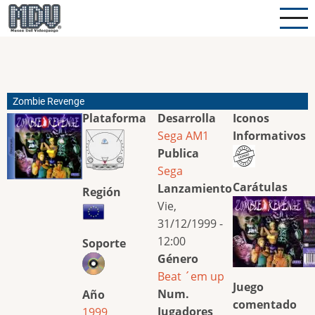
Pasar
al
contenido
principal
Zombie Revenge
Plataforma
Desarrolla
Iconos
Sega AM1
Informativos
Publica
Sega
Carátulas
Lanzamiento
Región
Vie,
31/12/1999 -
12:00
Soporte
Género
Beat ´em up
Juego
Num.
Año
comentado
Jugadores
1999