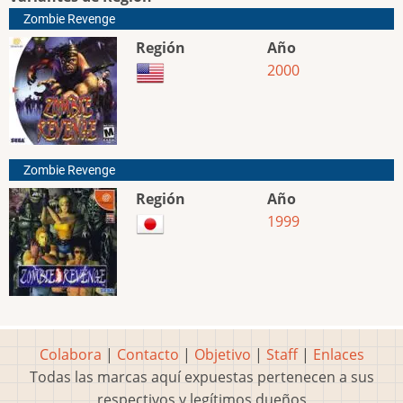
Zombie Revenge
Región
Año
2000
Zombie Revenge
Región
Año
1999
Colabora
|
Contacto
|
Objetivo
|
Staff
|
Enlaces
Todas las marcas aquí expuestas pertenecen a sus
respectivos y legítimos dueños