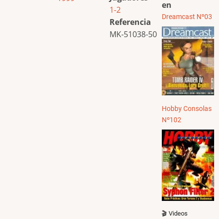
en
1-2
Dreamcast Nº03
Referencia
MK-51038-50
Hobby Consolas
Nº102
🎬 Videos