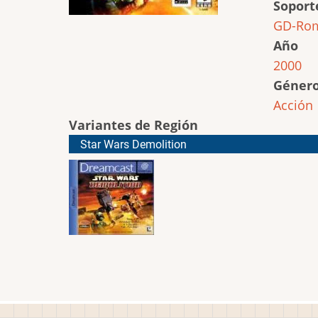
Soport
GD-Ro
Año
2000
Géner
Acción
Variantes de Región
Star Wars Demolition