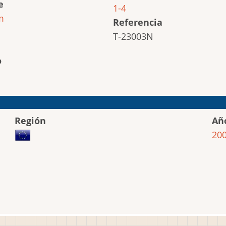
e
1-4
m
Referencia
T-23003N
o
Región
Añ
20