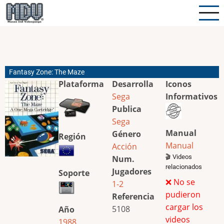
Pasar
al
contenido
principal
Fantasy Zone: The Maze
Plataforma
Desarrolla
Iconos
Sega
Informativos
Publica
Sega
Manual
Género
Región
Manual
Acción
🎬 Videos
Num.
relacionados
Jugadores
Soporte
❌ No se
1-2
pudieron
Referencia
cargar los
5108
Año
videos
1988