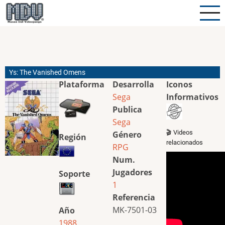
Pasar
al
contenido
principal
Ys: The Vanished Omens
Plataforma
Desarrolla
Iconos
Sega
Informativos
Publica
Sega
🎬 Videos
Género
Región
relacionados
RPG
Num.
Jugadores
Soporte
1
Referencia
MK-7501-03
Año
1988