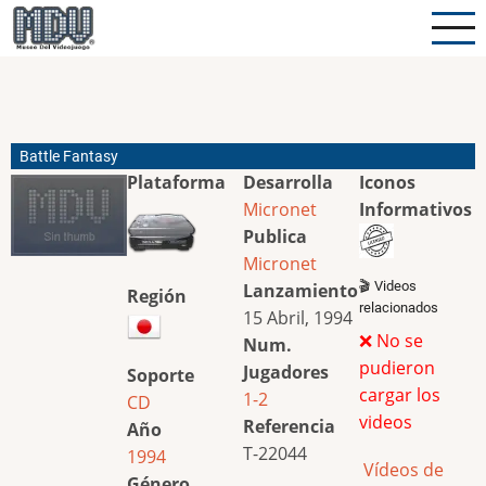
Pasar
al
contenido
principal
Battle Fantasy
Plataforma
Desarrolla
Iconos
Micronet
Informativos
Publica
Micronet
🎬 Videos
Lanzamiento
Región
relacionados
15 Abril, 1994
❌ No se
Num.
pudieron
Jugadores
Soporte
cargar los
1-2
CD
videos
Referencia
Año
T-22044
1994
Vídeos de
Género