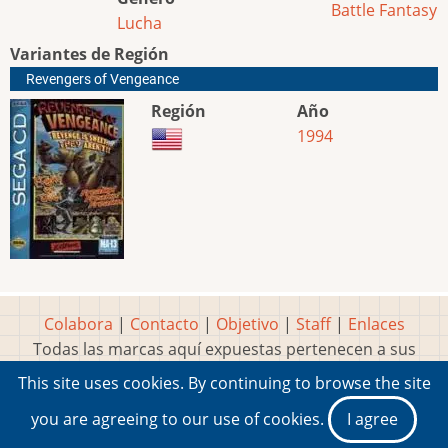
Battle Fantasy
Lucha
Variantes de Región
Revengers of Vengeance
Región
Año
1994
Colabora
|
Contacto
|
Objetivo
|
Staff
|
Enlaces
Todas las marcas aquí expuestas pertenecen a sus
respectivos y legítimos dueños
This site uses cookies. By continuing to browse the site
Idea, página, contenidos y diseños creados por
Marty
you are agreeing to our use of cookies.
I agree
2001-2026 Museo del Videojuego®