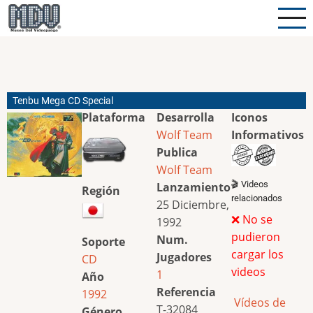
Pasar
al
contenido
principal
Tenbu Mega CD Special
Plataforma
Desarrolla
Iconos
Wolf Team
Informativos
Publica
Wolf Team
🎬 Videos
Lanzamiento
Región
relacionados
25 Diciembre,
❌ No se
1992
pudieron
Num.
Soporte
cargar los
Jugadores
CD
videos
1
Año
Referencia
1992
Vídeos de
T-32084
Género