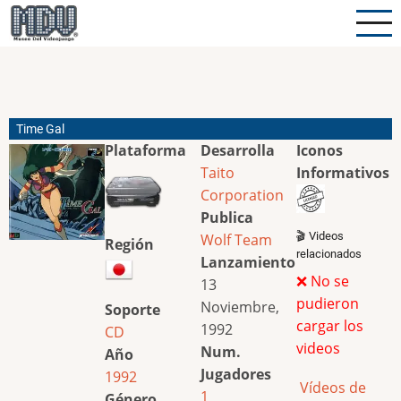
Pasar
al
contenido
principal
Time Gal
Plataforma
Desarrolla
Iconos
Taito
Informativos
Corporation
Publica
🎬 Videos
Wolf Team
Región
relacionados
Lanzamiento
❌ No se
13
pudieron
Noviembre,
Soporte
cargar los
1992
CD
videos
Num.
Año
Jugadores
1992
Vídeos de
1
Género