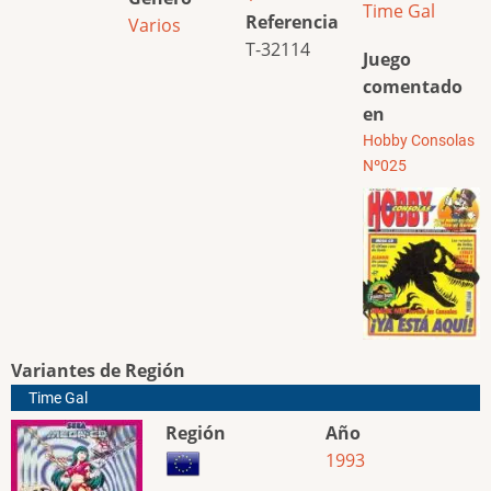
Time Gal
Referencia
Varios
T-32114
Juego
comentado
en
Hobby Consolas
Nº025
Variantes de Región
Time Gal
Región
Año
1993