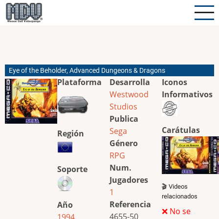
Pasar
al
contenido
principal
Eye of the Beholder, Advanced Dungeons & Dragons
Plataforma
Desarrolla
Iconos
Westwood
Informativos
Studios
Publica
Carátulas
Sega
Región
Género
RPG
Num.
Soporte
Jugadores
🎬 Videos
1
relacionados
Referencia
Año
❌ No se
4655-50
1994