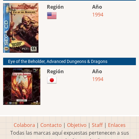
Región
Año
1994
Eye of the Beholder, Advanced Dungeons & Dragons
Región
Año
1994
Colabora
|
Contacto
|
Objetivo
|
Staff
|
Enlaces
Todas las marcas aquí expuestas pertenecen a sus