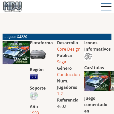
Pasar
al
contenido
principal
Jaguar XJ220
Plataforma
Desarrolla
Iconos
Core Design
Informativos
Publica
Sega
Carátulas
Género
Región
Conducción
Num.
Jugadores
Soporte
1-2
Juego
Referencia
comentado
4602
Año
en
1993