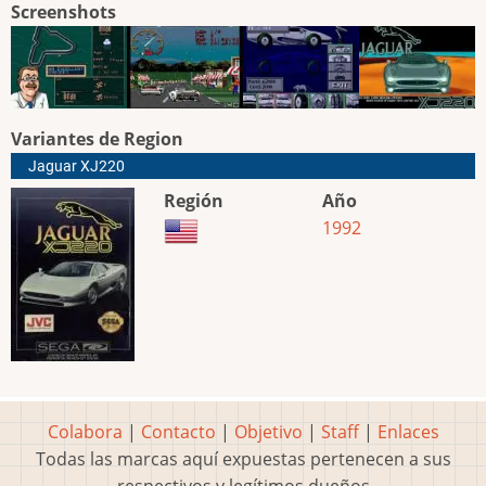
Screenshots
Variantes de Region
Jaguar XJ220
Región
Año
1992
Colabora
|
Contacto
|
Objetivo
|
Staff
|
Enlaces
Todas las marcas aquí expuestas pertenecen a sus
respectivos y legítimos dueños