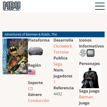
Pasar
al
contenido
principal
Adventures of Batman & Robin, The
Plataforma
Desarrolla
Iconos
Clockwork
Informativos
Tortoise
Publica
Personajes
Sega
Región
Num.
Jugadores
1
Soporte
Referencia
CD
Saga juego
4432
Género
Batman
Conducción
Juego