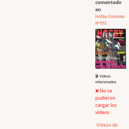
comentado
en
Hobby Consolas
Nº052
🎬 Videos
relacionados
❌ No se
pudieron
cargar los
videos
Vídeos de