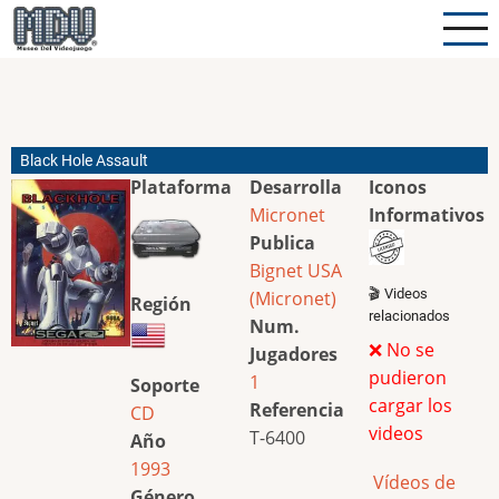
Pasar
al
contenido
principal
Black Hole Assault
Plataforma
Desarrolla
Iconos
Micronet
Informativos
Publica
Bignet USA
🎬 Videos
(Micronet)
Región
relacionados
Num.
❌ No se
Jugadores
pudieron
1
Soporte
cargar los
Referencia
CD
videos
T-6400
Año
1993
Vídeos de
Género