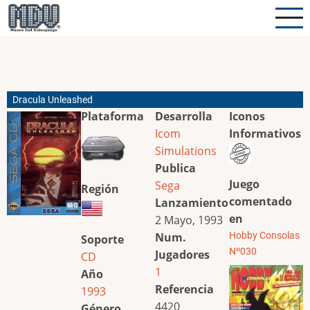
Pasar
al
contenido
principal
Dracula Unleashed
Plataforma
Desarrolla
Iconos
Icom
Informativos
Simulations
Publica
Juego
Sega
Región
comentado
Lanzamiento
en
2 Mayo, 1993
Num.
Hobby Consolas
Soporte
Nº030
Jugadores
CD
1
Año
Referencia
1993
4420
Género