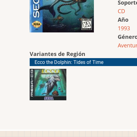
Soport
CD
Año
1993
Géner
Aventu
Variantes de Región
Ecco the Dolphin: Tides of Time