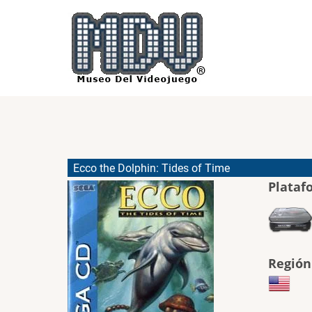
Pasar
al
contenido
principal
Ecco the Dolphin: Tides of Time
Plataf
Región