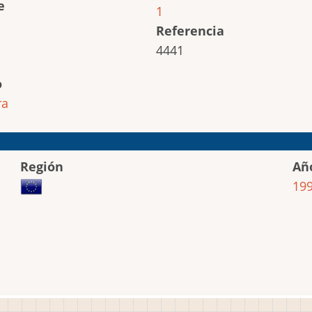
e
1
Referencia
4441
o
ra
Región
Añ
19