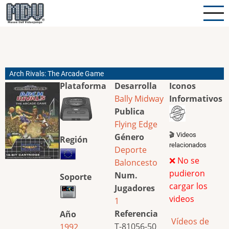
Pasar
al
contenido
principal
Arch Rivals: The Arcade Game
Plataforma
Desarrolla
Iconos
Bally
Midway
Informativos
Publica
Flying Edge
🎬 Videos
Género
Región
relacionados
Deporte
❌ No se
Baloncesto
pudieron
Num.
Soporte
cargar los
Jugadores
videos
1
Referencia
Año
Vídeos de
T-81056-50
1992