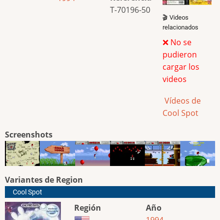
T-70196-50
🎬 Videos
relacionados
❌ No se
pudieron
cargar los
videos
Vídeos de
Cool Spot
Screenshots
Variantes de Region
Cool Spot
Región
Año
1994