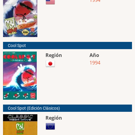
Cool Spot
Región
Año
1994
Cool Spot (Edición Clásicos)
Región