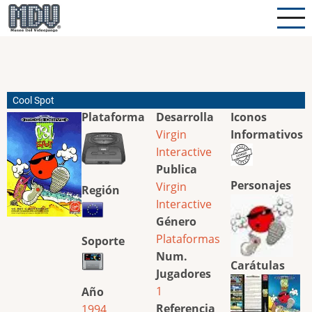
Pasar
al
contenido
principal
Cool Spot
Plataforma
Desarrolla
Iconos
Virgin
Informativos
Interactive
Publica
Personajes
Virgin
Región
Interactive
Género
Plataformas
Soporte
Num.
Carátulas
Jugadores
1
Año
Referencia
1994