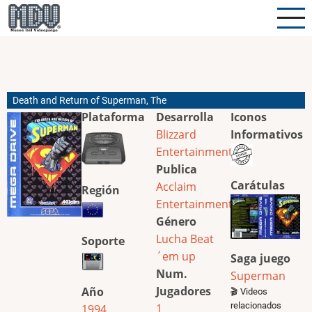
Pasar
al
contenido
principal
Death and Return of Superman, The
Plataforma
Desarrolla
Iconos
Blizzard
Informativos
Entertainment
Publica
Carátulas
Acclaim
Región
Entertainment
Género
Lucha
Beat
Soporte
´em up
Saga juego
Num.
Superman
Jugadores
Año
🎬 Videos
relacionados
1
1994