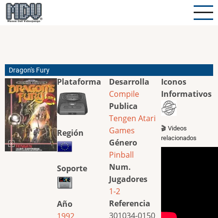
Pasar
al
contenido
principal
Dragon's Fury
Plataforma
Desarrolla
Iconos
Compile
Informativos
Publica
Tengen
Atari
🎬 Videos
Games
Región
relacionados
Género
Pinball
Num.
Soporte
Jugadores
1-2
Referencia
Año
301034-0150
1992