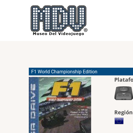
Pasar
al
contenido
principal
F1 World Championship Edition
Plataf
Región