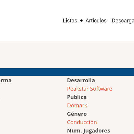
Main
Listas
Artículos
Descarg
navigation
orma
Desarrolla
Peakstar Software
Publica
Domark
Género
Conducción
Num. Jugadores