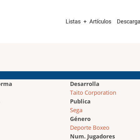
Main
Listas
Artículos
Descarg
navigation
orma
Desarrolla
Taito Corporation
Publica
Sega
Género
Deporte
Boxeo
Num. Jugadores