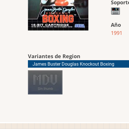
Soport
Año
1991
Variantes de Region
James Buster Douglas Knockout Boxing