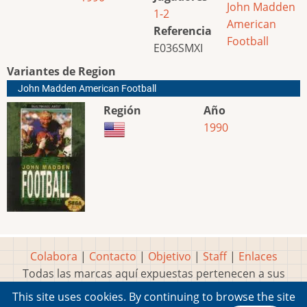
John Madden
1-2
American
Referencia
Football
E036SMXI
Variantes de Region
John Madden American Football
Región
Año
1990
Colabora
|
Contacto
|
Objetivo
|
Staff
|
Enlaces
Todas las marcas aquí expuestas pertenecen a sus
respectivos y legítimos dueños
This site uses cookies. By continuing to browse the site