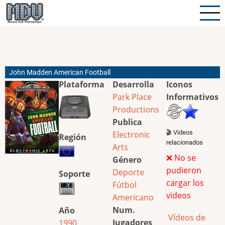
Pasar
al
contenido
principal
John Madden American Football
Plataforma
Desarrolla
Iconos
Park Place
Informativos
Productions
Publica
🎬 Videos
Electronic
Región
relacionados
Arts
❌ No se
Género
pudieron
Deporte
Soporte
cargar los
Fútbol
videos
Americano
Num.
Año
Vídeos de
Jugadores
1990