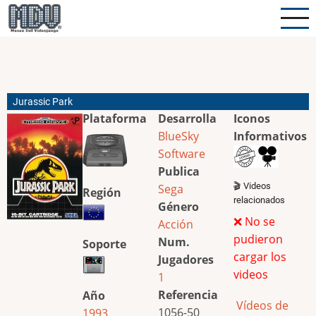
Pasar
al
contenido
principal
Jurassic Park
Plataforma
Desarrolla
Iconos
BlueSky
Informativos
Software
Publica
🎬 Videos
Sega
Región
relacionados
Género
❌ No se
Acción
pudieron
Num.
Soporte
cargar los
Jugadores
videos
1
Referencia
Año
Vídeos de
1056-50
1993