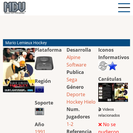
Pasar
al
contenido
principal
Mario Lemieux Hockey
Plataforma
Desarrolla
Iconos
Alpine
Informativos
Software
Publica
Carátulas
Sega
Región
Género
Deporte
Hockey Hielo
Soporte
Num.
🎬 Videos
relacionados
Jugadores
1-2
Año
❌ No se
Referencia
1991
pudieron