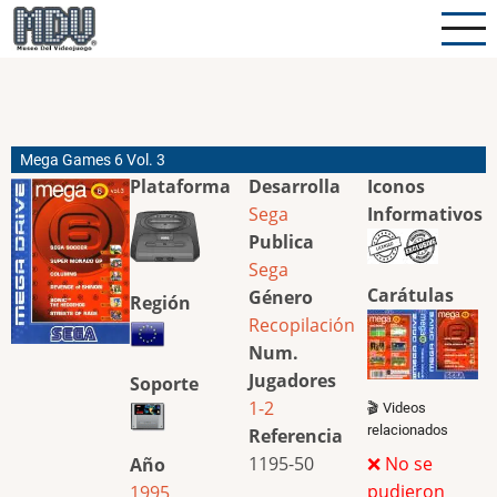
Pasar
al
contenido
principal
Mega Games 6 Vol. 3
Plataforma
Desarrolla
Iconos
Sega
Informativos
Publica
Sega
Carátulas
Género
Región
Recopilación
Num.
Jugadores
Soporte
1-2
🎬 Videos
relacionados
Referencia
1195-50
❌ No se
Año
pudieron
1995