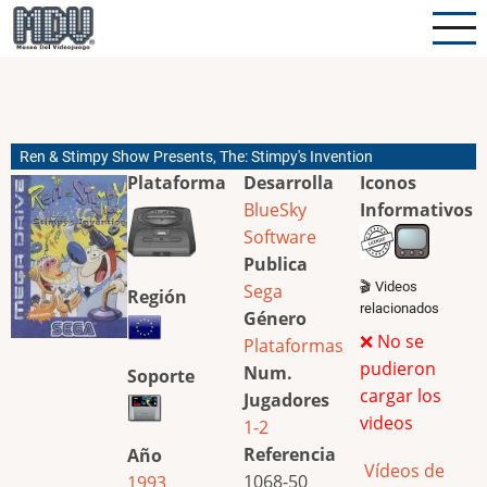
Pasar
al
contenido
principal
Ren & Stimpy Show Presents, The: Stimpy's Invention
Plataforma
Desarrolla
Iconos
BlueSky
Informativos
Software
Publica
🎬 Videos
Sega
Región
relacionados
Género
❌ No se
Plataformas
pudieron
Num.
Soporte
cargar los
Jugadores
videos
1-2
Referencia
Año
Vídeos de
1068-50
1993