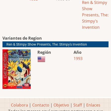
Ren & Stimpy
Show
Presents, The:
Stimpy's
Invention
Variantes de Region
Ren & Stimpy Show Presents, The: Stimpy's Invention
Región
Año
1993
Colabora
|
Contacto
|
Objetivo
|
Staff
|
Enlaces