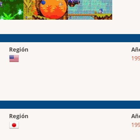
Región
Añ
19
Región
Añ
19