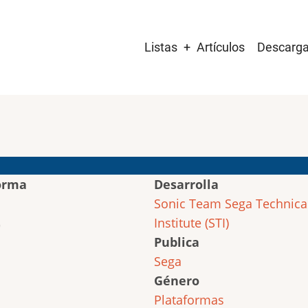
Main
Listas
Artículos
Descarg
navigation
orma
Desarrolla
Sonic Team
Sega Technica
Institute (STI)
Publica
Sega
Género
Plataformas