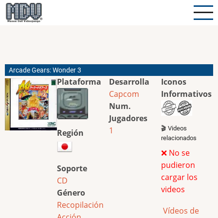
Pasar
al
contenido
principal
Arcade Gears: Wonder 3
Plataforma
Desarrolla
Iconos
Capcom
Informativos
Num.
Jugadores
🎬 Videos
1
Región
relacionados
❌ No se
pudieron
Soporte
cargar los
CD
videos
Género
Recopilación
Vídeos de
Acción