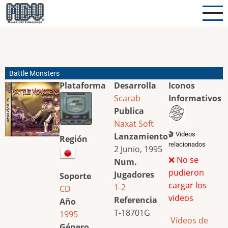
Pasar
al
contenido
principal
Battle Monsters
Plataforma
Desarrolla
Iconos
Scarab
Informativos
Publica
Naxat Soft
🎬 Videos
Lanzamiento
Región
relacionados
2 Junio, 1995
❌ No se
Num.
pudieron
Jugadores
Soporte
cargar los
1-2
CD
videos
Referencia
Año
T-18701G
1995
Vídeos de
Género