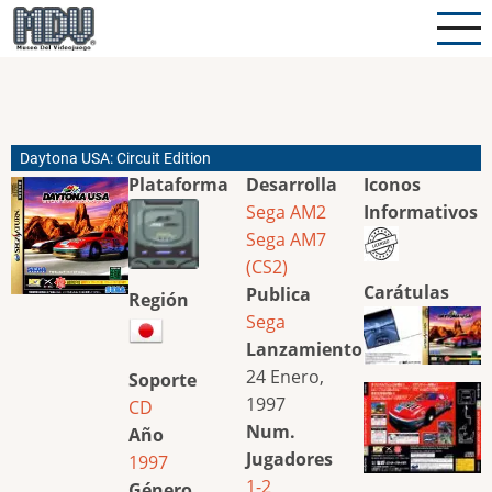
Pasar
al
contenido
principal
Daytona USA: Circuit Edition
Plataforma
Desarrolla
Iconos
Sega AM2
Informativos
Sega AM7
(CS2)
Carátulas
Publica
Región
Sega
Lanzamiento
24 Enero,
Soporte
1997
CD
Num.
Año
Jugadores
1997
1-2
Género