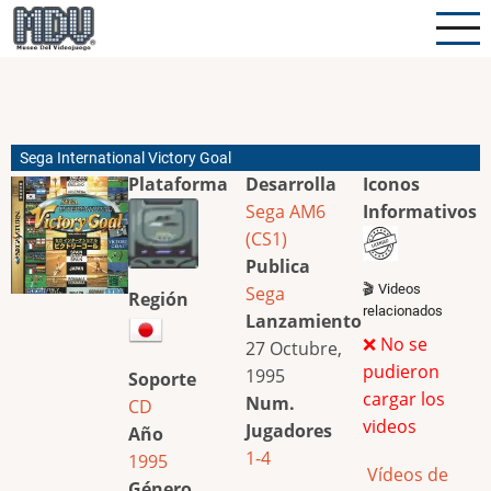
Pasar
al
contenido
principal
Sega International Victory Goal
Plataforma
Desarrolla
Iconos
Sega AM6
Informativos
(CS1)
Publica
🎬 Videos
Sega
Región
relacionados
Lanzamiento
❌ No se
27 Octubre,
pudieron
1995
Soporte
cargar los
Num.
CD
videos
Jugadores
Año
1-4
1995
Vídeos de
Género