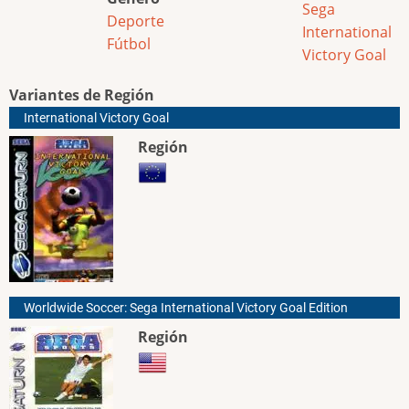
Sega
Deporte
International
Fútbol
Victory Goal
Variantes de Región
International Victory Goal
Región
Worldwide Soccer: Sega International Victory Goal Edition
Región