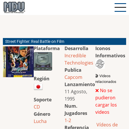
Pasar
al
contenido
principal
Street Fighter: Real Battle on Film
Plataforma
Desarrolla
Iconos
Incredible
Informativos
Technologies
Publica
🎬 Videos
Capcom
Región
relacionados
Lanzamiento
❌ No se
11 Agosto,
pudieron
1995
Soporte
cargar los
Num.
CD
videos
Jugadores
Género
1-2
Lucha
Vídeos de
Referencia