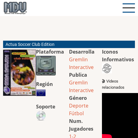
Pasar
al
contenido
principal
Actua Soccer Club Edition
Plataforma
Desarrolla
Iconos
Gremlin
Informativos
Interactive
Publica
🎬 Videos
Gremlin
Región
relacionados
Interactive
Género
Deporte
Soporte
Fútbol
Num.
Jugadores
1-2