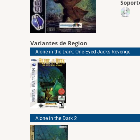
Soport
Variantes de Region
Alone in the Dark: One-Eyed Jacks Revenge
Alone in the Dark 2