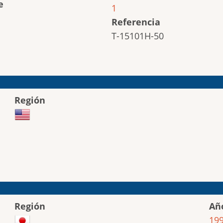
e
1
Referencia
T-15101H-50
Región
Región
Añ
19