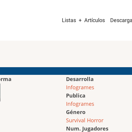
Main
Listas
Artículos
Descarg
navigation
orma
Desarrolla
Infogrames
Publica
Infogrames
Género
Survival Horror
Num. Jugadores