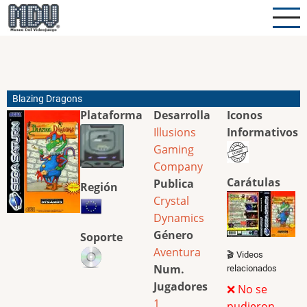
Pasar
al
contenido
principal
Blazing Dragons
Plataforma
Desarrolla
Iconos
Illusions
Informativos
Gaming
Company
Carátulas
Publica
Región
Crystal
Dynamics
Género
Soporte
Aventura
🎬 Videos
Num.
relacionados
Jugadores
❌ No se
1
pudieron