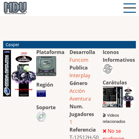
Pasar
al
contenido
principal
Casper
Plataforma
Desarrolla
Iconos
Funcom
Informativos
Publica
Interplay
Carátulas
Género
Región
Acción
Aventura
Num.
Soporte
Jugadores
🎬 Videos
1
relacionados
Referencia
❌ No se
T-12512H-50
pudieron