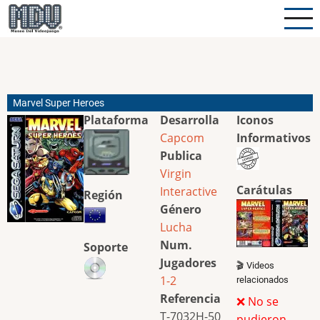
Pasar
al
contenido
principal
Marvel Super Heroes
Plataforma
Desarrolla
Iconos
Capcom
Informativos
Publica
Virgin
Carátulas
Interactive
Región
Género
Lucha
Num.
Soporte
Jugadores
🎬 Videos
1-2
relacionados
Referencia
❌ No se
T-7032H-50
pudieron