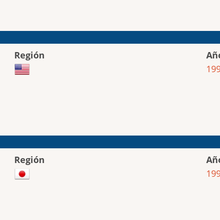
Región
Añ
19
Región
Añ
19