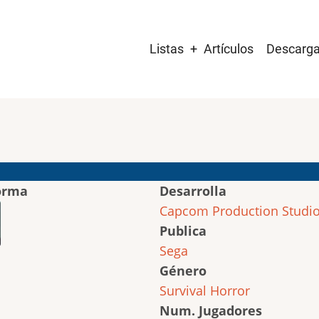
Main
Listas
Artículos
Descarg
navigation
orma
Desarrolla
Capcom Production Studio
Publica
Sega
Género
Survival Horror
Num. Jugadores