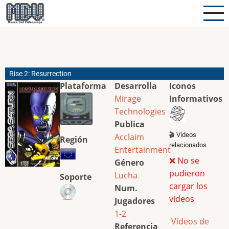
Pasar
al
contenido
principal
Rise 2: Resurrection
Plataforma
Desarrolla
Iconos
Mirage
Informativos
Technologies
Publica
🎬 Videos
Acclaim
Región
relacionados
Entertainment
❌ No se
Género
pudieron
Lucha
Soporte
cargar los
Num.
videos
Jugadores
1-2
Vídeos de
Referencia