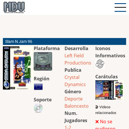
Pasar
al
contenido
principal
Slam N Jam 96
Plataforma
Desarrolla
Iconos
Left Field
Informativos
Productions
Publica
Carátulas
Crystal
Región
Dynamics
Género
Deporte
Soporte
Baloncesto
🎬 Videos
Num.
relacionados
Jugadores
❌ No se
1-2
pudieron