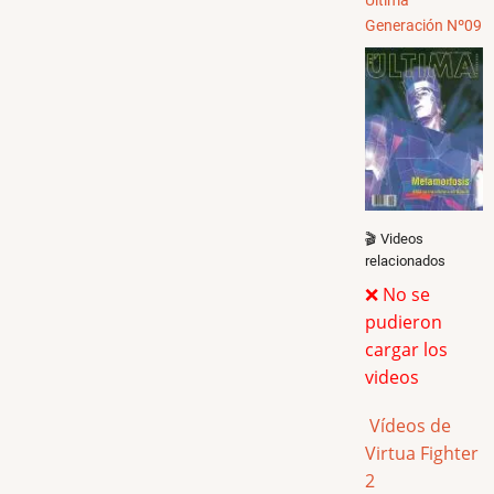
Última
Generación Nº09
🎬 Videos
relacionados
❌ No se
pudieron
cargar los
videos
Vídeos de
Virtua Fighter
2