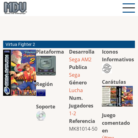
Pasar
al
contenido
principal
Virtua Fighter 2
Plataforma
Desarrolla
Iconos
Sega AM2
Informativos
Publica
Sega
Carátulas
Género
Región
Lucha
Num.
Jugadores
Soporte
1-2
Juego
Referencia
comentado
MK81014-50
en