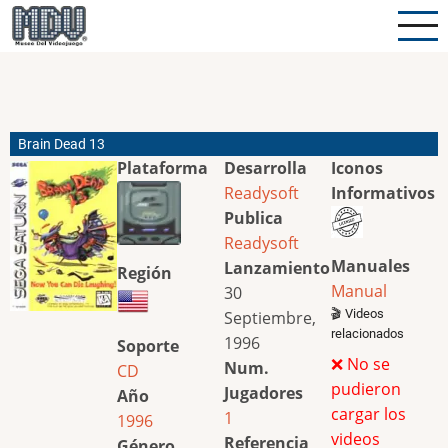
Pasar
al
contenido
principal
Brain Dead 13
Plataforma
Desarrolla
Iconos
Readysoft
Informativos
Publica
Readysoft
Manuales
Lanzamiento
Región
Manual
30
🎬 Videos
Septiembre,
relacionados
1996
Soporte
❌ No se
Num.
CD
pudieron
Jugadores
Año
cargar los
1
1996
videos
Referencia
Género