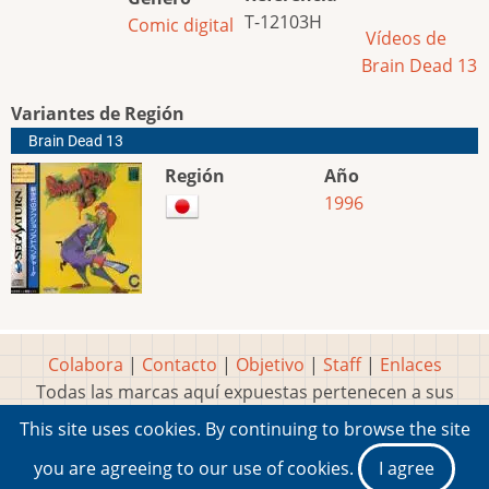
T-12103H
Comic digital
Vídeos de
Brain Dead 13
Variantes de Región
Brain Dead 13
Región
Año
1996
Colabora
|
Contacto
|
Objetivo
|
Staff
|
Enlaces
Todas las marcas aquí expuestas pertenecen a sus
respectivos y legítimos dueños
This site uses cookies. By continuing to browse the site
Idea, página, contenidos y diseños creados por
Marty
you are agreeing to our use of cookies.
I agree
2001-2026 Museo del Videojuego®