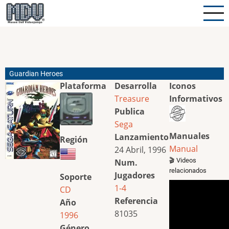
Pasar
al
contenido
principal
Guardian Heroes
Plataforma
Desarrolla
Iconos
Treasure
Informativos
Publica
Sega
Manuales
Lanzamiento
Región
Manual
24 Abril, 1996
🎬 Videos
Num.
relacionados
Jugadores
Soporte
1-4
CD
Referencia
Año
81035
1996
Género