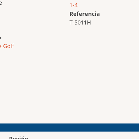
e
1-4
Referencia
T-5011H
o
e
Golf
Región