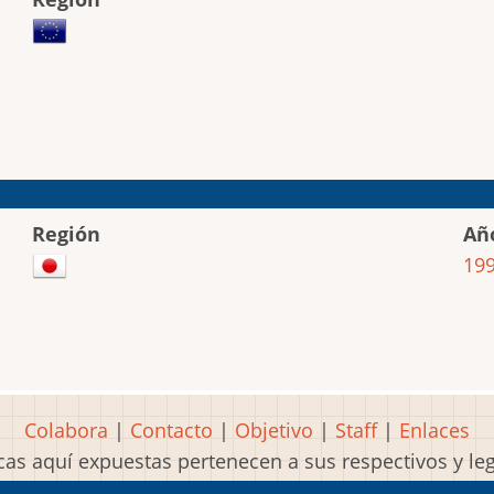
Región
Añ
19
Colabora
|
Contacto
|
Objetivo
|
Staff
|
Enlaces
as aquí expuestas pertenecen a sus respectivos y l
Idea, página, contenidos y diseños creados por
Mart