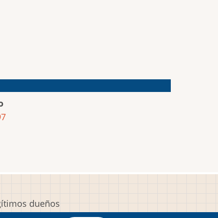
o
97
egítimos dueños
y