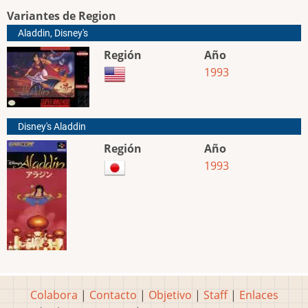
Variantes de Region
Aladdin, Disney's
Región
Año
1993
Disney's Aladdin
Región
Año
1993
Colabora
|
Contacto
|
Objetivo
|
Staff
|
Enlaces