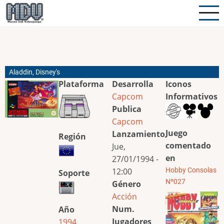
Pasar
al
contenido
principal
Aladdin, Disney's
Plataforma
Desarrolla
Iconos
Capcom
Informativos
Publica
Capcom
Juego
Lanzamiento
Región
comentado
Jue,
en
27/01/1994 -
12:00
Hobby Consolas
Soporte
Nº027
Género
Acción
Num.
Año
Jugadores
1994